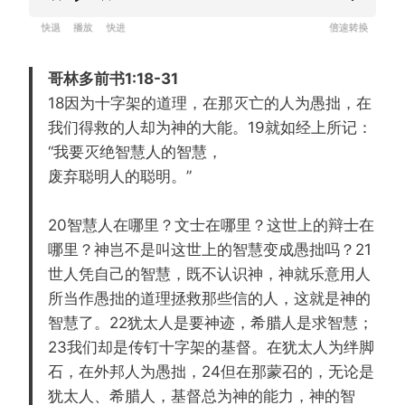
R
P
F
设
e
l
o
置
w
a
r
哥林多前书1:18-31
i
y
w
18因为十字架的道理，在那灭亡的人为愚拙，在
n
a
我们得救的人却为神的大能。19就如经上所记：
d
r
“我要灭绝智慧人的智慧，
1
d
废弃聪明人的聪明。”
5
1
s
5
20智慧人在哪里？文士在哪里？这世上的辩士在
s
哪里？神岂不是叫这世上的智慧变成愚拙吗？21
世人凭自己的智慧，既不认识神，神就乐意用人
所当作愚拙的道理拯救那些信的人，这就是神的
智慧了。22犹太人是要神迹，希腊人是求智慧；
23我们却是传钉十字架的基督。在犹太人为绊脚
石，在外邦人为愚拙，24但在那蒙召的，无论是
犹太人、希腊人，基督总为神的能力，神的智