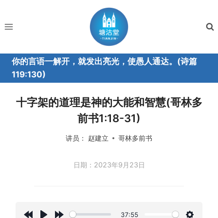
跳
到
内
容
你的言语一解开，就发出亮光，使愚人通达。(诗篇
119:130)
十字架的道理是神的大能和智慧(哥林多
前书1:18-31)
讲员：
赵建立
哥林多前书
日期：2023年9月23日
37:55