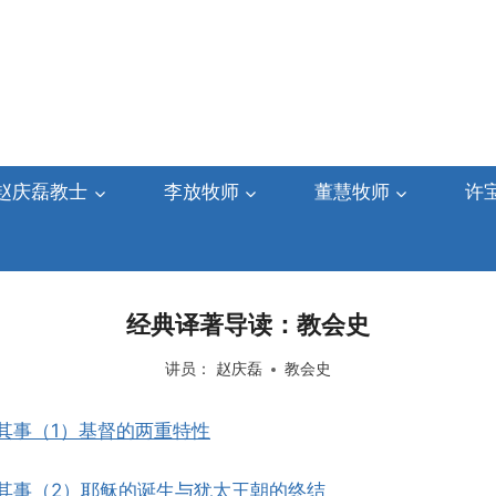
赵庆磊教士
李放牧师
董慧牧师
许
经典译著导读：教会史
讲员：
赵庆磊
教会史
其事（1）基督的两重特性
其事（2）耶稣的诞生与犹太王朝的终结