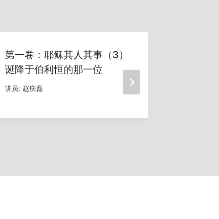
第一卷：耶稣其人其事（3）
第三卷
诞降于伯利恒的那一位
密善统
讲员:
赵庆磊
讲员:
赵庆