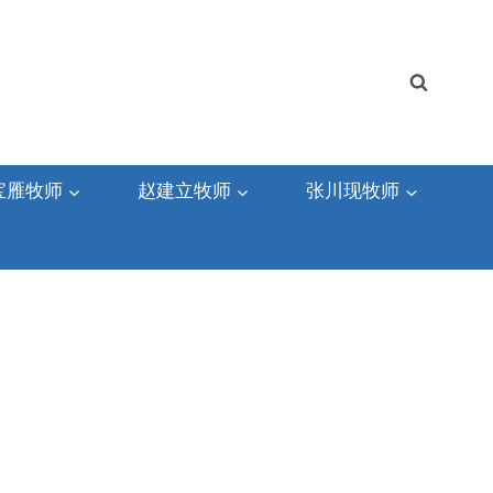
宝雁牧师
赵建立牧师
张川现牧师