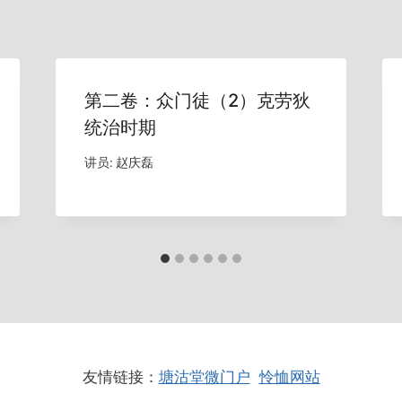
第二卷：众门徒（2）克劳狄
统治时期
讲员:
赵庆磊
友情链接：
塘沽堂微门户
怜恤网站