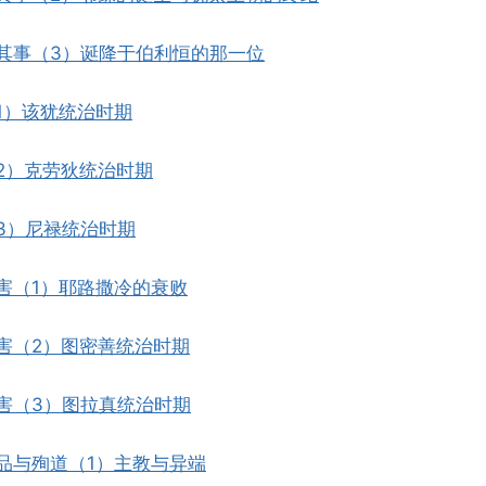
其事（3）诞降于伯利恒的那一位
1）该犹统治时期
2）克劳狄统治时期
3）尼禄统治时期
害（1）耶路撒冷的衰败
害（2）图密善统治时期
害（3）图拉真统治时期
品与殉道（1）主教与异端