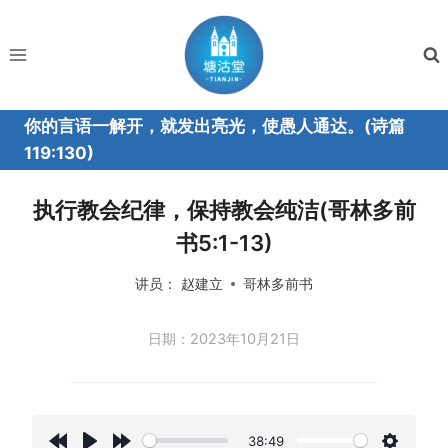
跳
到
内
容
你的言语一解开，就发出亮光，使愚人通达。(诗篇
119:130)
执行教会纪律，保持教会纯洁(哥林多前
书5:1-13)
讲员：
赵建立
哥林多前书
日期：2023年10月21日
38:49