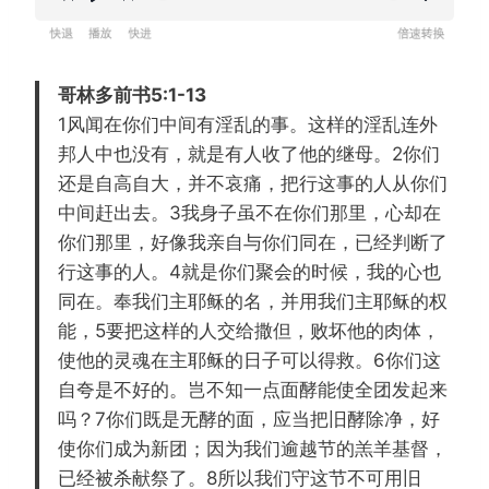
R
P
F
设
e
l
o
置
w
a
r
哥林多前书5:1-13
i
y
w
1风闻在你们中间有淫乱的事。这样的淫乱连外
n
a
邦人中也没有，就是有人收了他的继母。2你们
d
r
还是自高自大，并不哀痛，把行这事的人从你们
1
d
中间赶出去。3我身子虽不在你们那里，心却在
5
1
你们那里，好像我亲自与你们同在，已经判断了
s
5
行这事的人。4就是你们聚会的时候，我的心也
s
同在。奉我们主耶稣的名，并用我们主耶稣的权
能，5要把这样的人交给撒但，败坏他的肉体，
使他的灵魂在主耶稣的日子可以得救。6你们这
自夸是不好的。岂不知一点面酵能使全团发起来
吗？7你们既是无酵的面，应当把旧酵除净，好
使你们成为新团；因为我们逾越节的羔羊基督，
已经被杀献祭了。8所以我们守这节不可用旧