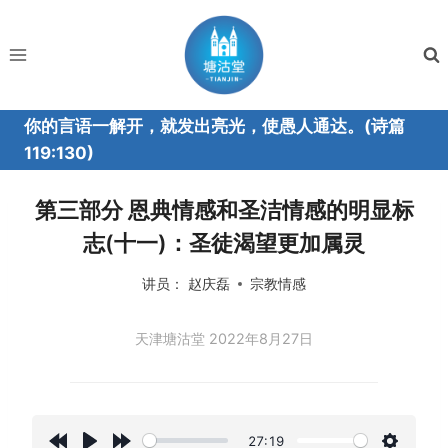
跳
到
内
容
你的言语一解开，就发出亮光，使愚人通达。(诗篇
119:130)
第三部分 恩典情感和圣洁情感的明显标
志(十一)：圣徒渴望更加属灵
讲员：
赵庆磊
宗教情感
天津塘沽堂 2022年8月27日
27:19