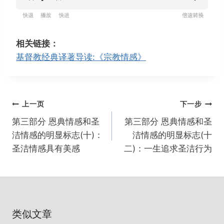
R
P
F
设
e
l
o
置
w
a
r
相关链接：
i
y
w
基督教经典译著导读:《宗教情感》
n
a
d
r
1
d
文
上一页
下一步
5
1
章
s
5
第三部分 恩典情感和圣
第三部分 恩典情感和圣
导
s
洁情感的明显标志(十)：
洁情感的明显标志(十
航
圣洁情感具有美感
二)：一生追求圣洁行为
类似文章