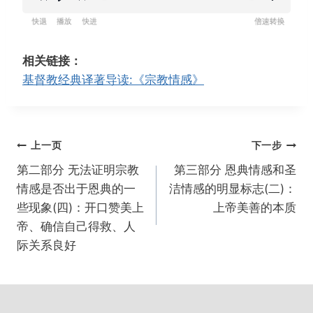
R
P
F
设
e
l
o
置
w
a
r
相关链接：
i
y
w
基督教经典译著导读:《宗教情感》
n
a
d
r
1
d
文
上一页
下一步
5
1
章
s
5
第二部分 无法证明宗教
第三部分 恩典情感和圣
导
s
情感是否出于恩典的一
洁情感的明显标志(二)：
航
些现象(四)：开口赞美上
上帝美善的本质
帝、确信自己得救、人
际关系良好