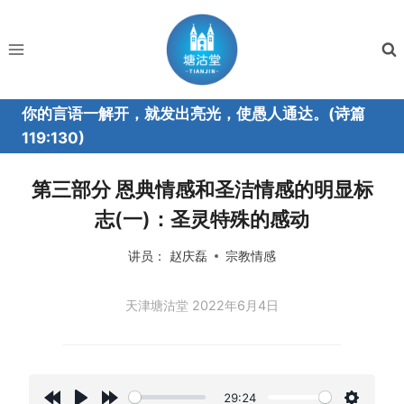
跳
到
内
容
你的言语一解开，就发出亮光，使愚人通达。(诗篇
119:130)
第三部分 恩典情感和圣洁情感的明显标
志(一)：圣灵特殊的感动
讲员：
赵庆磊
宗教情感
天津塘沽堂 2022年6月4日
29:24