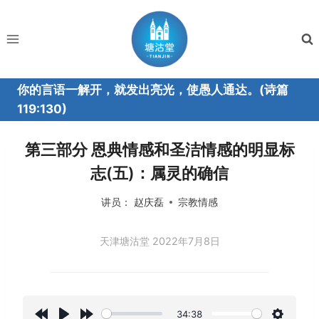
跳
到
内
容
你的言语一解开，就发出亮光，使愚人通达。(诗篇
119:130)
第三部分 恩典情感和圣洁情感的明显标
志(五)：属灵的确信
讲员：
赵庆磊
宗教情感
天津塘沽堂 2022年7月8日
34:38