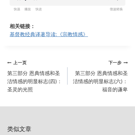
R
P
F
设
e
l
o
置
w
a
r
相关链接：
i
y
w
基督教经典译著导读:《宗教情感》
n
a
d
r
1
d
文
上一页
下一步
5
1
章
s
5
第三部分 恩典情感和圣
第三部分 恩典情感和圣
导
s
洁情感的明显标志(四)：
洁情感的明显标志(六)：
航
圣灵的光照
福音的谦卑
类似文章