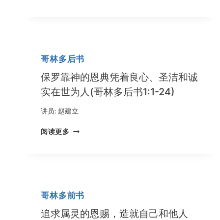
的
宝
贝
(哥
林
哥林多后书
多
后
保罗靠神的恩典凭着良心、圣洁和诚
书
实在世为人(哥林多后书1:1-24)
4:1-
18)
讲员:
赵建立
保
阅读更多
罗
靠
神
的
恩
典
哥林多前书
凭
着
追求属灵的恩赐，造就自己和他人