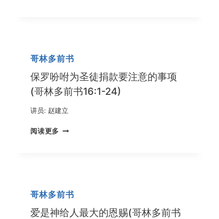
执
事
(哥
林
多
哥林多前书
后
书
保罗吩咐为圣徒捐款要注意的事项
3:1-
(哥林多前书16:1-24)
18)
讲员:
赵建立
保
阅读更多
罗
吩
咐
为
圣
徒
哥林多前书
捐
款
爱是神给人最大的恩赐(哥林多前书