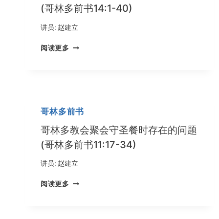
良
(哥林多前书14:1-40)
心、
圣
讲员:
赵建立
洁
和
追
阅读更多
诚
求
实
属
在
灵
世
的
为
恩
人
赐，
哥林多前书
(哥
造
林
就
哥林多教会聚会守圣餐时存在的问题
多
自
(哥林多前书11:17-34)
后
己
书
和
讲员:
赵建立
1:1-
他
24)
人
哥
阅读更多
(哥
林
林
多
多
教