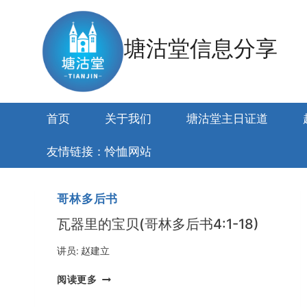
跳
到
塘沽堂信息分享
内
容
首页
关于我们
塘沽堂主日证道
友情链接：怜恤网站
哥林多后书
瓦器里的宝贝(哥林多后书4:1-18)
讲员:
赵建立
瓦
阅读更多
器
里