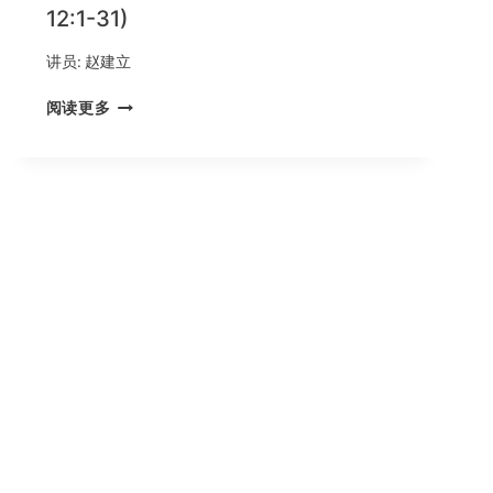
调
12:1-31)
基
督
讲员:
赵建立
复
活
神
阅读更多
的
赐
事
下
实
属
和
灵
重
恩
要
赐
性
的
(哥
目
林
的
多
(哥
前
林
书
多
15:1-
前
5)
书
12:1-
31)