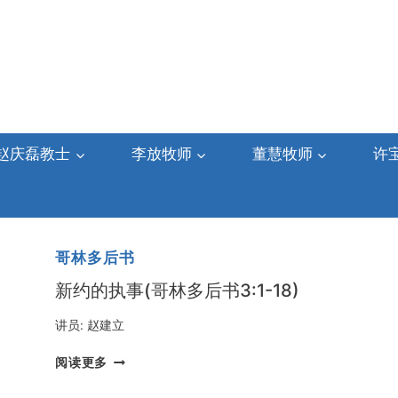
赵庆磊教士
李放牧师
董慧牧师
许
哥林多后书
新约的执事(哥林多后书3:1-18)
讲员:
赵建立
新
阅读更多
约
的