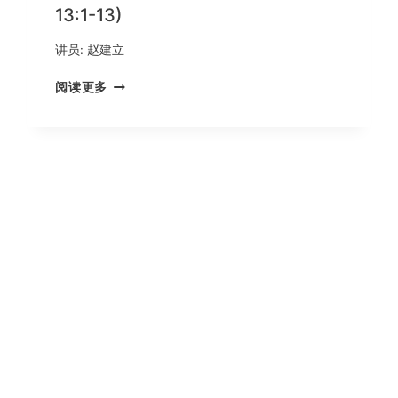
要
13:1-13)
注
意
讲员:
赵建立
的
事
爱
阅读更多
项
是
(哥
神
林
给
多
人
前
最
书
大
16:1-
的
24)
恩
赐
(哥
林
多
前
书
13:1-
13)