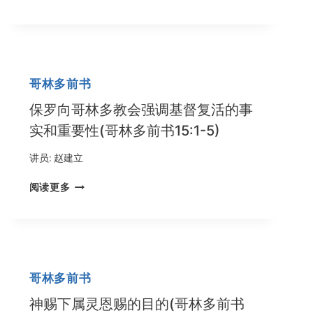
神
和
人
面
前
散
哥林多前书
发
出
保罗向哥林多教会强调基督复活的事
基
实和重要性(哥林多前书15:1-5)
督
的
讲员:
赵建立
馨
香
保
阅读更多
之
罗
气
向
(哥
哥
林
林
多
多
后
教
哥林多前书
书
会
2:1-
强
神赐下属灵恩赐的目的(哥林多前书
17)