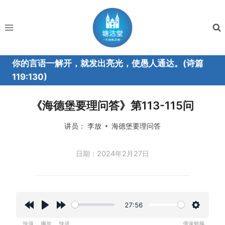
跳
到
内
容
你的言语一解开，就发出亮光，使愚人通达。(诗篇
119:130)
《海德堡要理问答》第113-115问
讲员：
李放
海德堡要理问答
日期：2024年2月27日
27:56
R
P
F
设