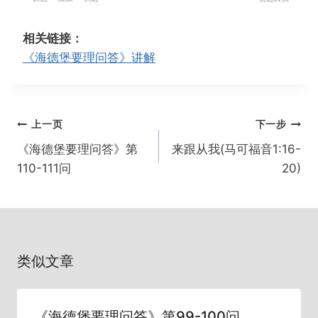
e
l
o
置
w
a
r
相关链接：
i
y
w
《海德堡要理问答》讲解
n
a
d
r
1
d
文
上一页
下一步
5
1
章
s
5
《海德堡要理问答》第
来跟从我(马可福音1:16-
导
s
110-111问
20)
航
类似文章
《海德堡要理问答》第99-100问