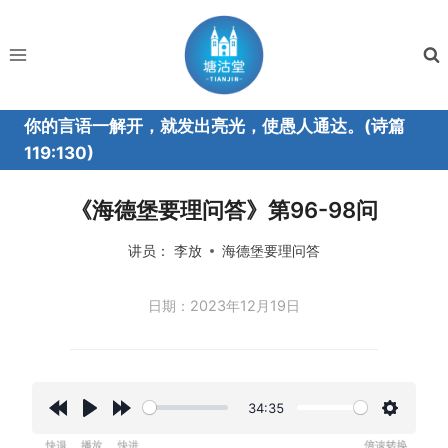
跳
到
内
容
你的言语一解开，就发出亮光，使愚人通达。(诗篇
119:130)
《海德堡要理问答》第96-98问
讲员：
李放
海德堡要理问答
日期：2023年12月19日
34:35
R
P
F
设