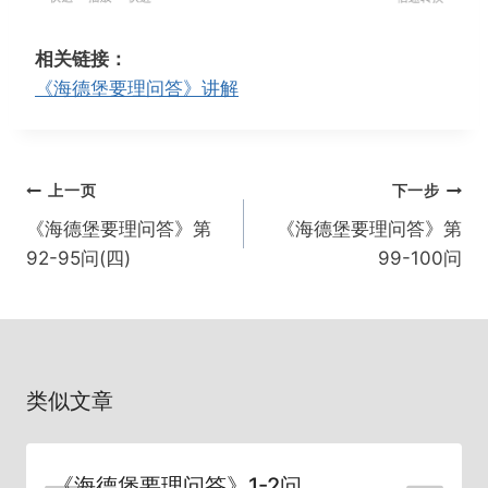
e
l
o
置
w
a
r
相关链接：
i
y
w
《海德堡要理问答》讲解
n
a
d
r
1
d
文
上一页
下一步
5
1
章
s
5
《海德堡要理问答》第
《海德堡要理问答》第
导
s
92-95问(四)
99-100问
航
类似文章
《海德堡要理问答》1-2问