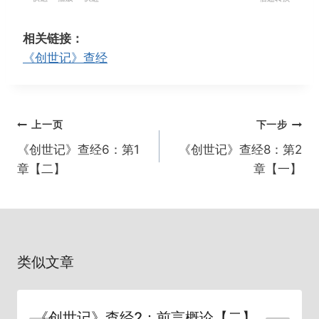
e
l
o
置
w
a
r
相关链接：
i
y
w
《创世记》查经
n
a
d
r
1
d
文
上一页
下一步
5
1
章
s
5
《创世记》查经6：第1
《创世记》查经8：第2
导
s
章【二】
章【一】
航
类似文章
《创世记》查经2：前言概论【二】