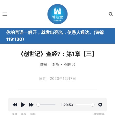
跳
到
内
容
你的言语一解开，就发出亮光，使愚人通达。(诗篇
119:130)
《创世记》查经7：第1章【三】
讲员：
李放
创世记
日期：2023年12月7日
1:29:53
R
P
F
设