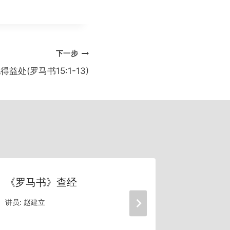
下一步
处(罗马书15:1-13)
《罗马书》查经
基督徒
度(罗马书
讲员:
赵建立
讲员:
赵建