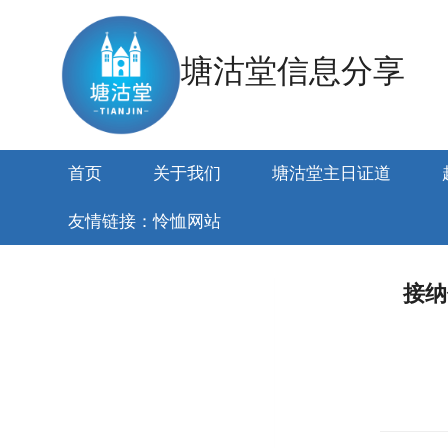
跳
到
塘沽堂信息分享
内
容
首页
关于我们
塘沽堂主日证道
友情链接：怜恤网站
接纳