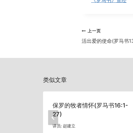
《罗马书》查经
文
上一页
章
活出爱的使命(罗马书13:
导
航
类似文章
保罗的牧者情怀(罗马书16:1-
27)
讲员:
赵建立