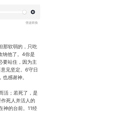
设
置
但那软弱的，只吃
收纳他了。4你是
必要站住，因为主
意见坚定。6守日
，也感谢神。
而活；若死了，是
要作死人并活人的
在神的台前。11经