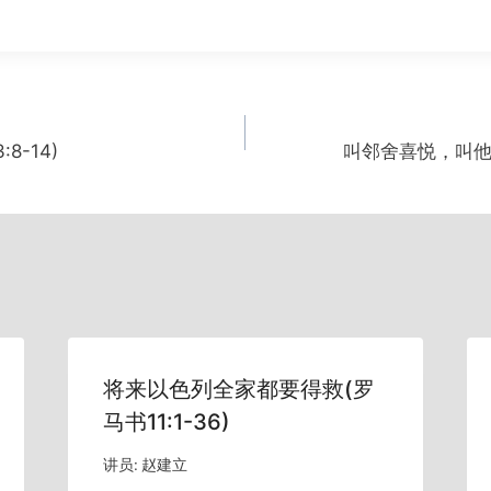
8-14)
叫邻舍喜悦，叫他得益
将来以色列全家都要得救(罗
马书11:1-36)
讲员:
赵建立