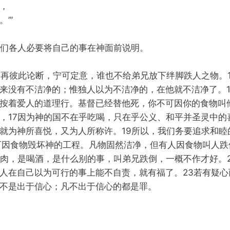
，
’”
我们各人必要将自己的事在神面前说明。
可再彼此论断，宁可定意，谁也不给弟兄放下绊脚跌人之物。
来没有不洁净的；惟独人以为不洁净的，在他就不洁净了。1
按着爱人的道理行。基督已经替他死，你不可因你的食物叫他
，17因为神的国不在乎吃喝，只在乎公义、和平并圣灵中的
就为神所喜悦，又为人所称许。19所以，我们务要追求和睦
可因食物毁坏神的工程。凡物固然洁净，但有人因食物叫人跌
吃肉，是喝酒，是什么别的事，叫弟兄跌倒，一概不作才好。
人在自己以为可行的事上能不自责，就有福了。23若有疑心
不是出于信心；凡不出于信心的都是罪。