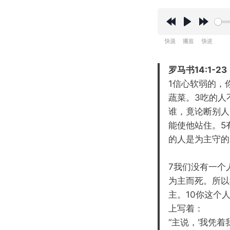
R
P
F
e
l
o
w
a
r
罗马书14:1-23
i
y
w
1信心软弱的，
n
a
蔬菜。3吃的人
d
r
谁，竟论断别人
1
d
能使他站住。5
5
1
的人是为主守的
s
5
s
7我们没有一个
为主而死。所以
主。10你这个
上写着：
“主说，‘我凭