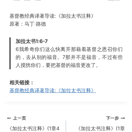
e
l
o
置
w
a
r
基督教经典译著导读:《加拉太书注释》
i
y
w
原著：马丁·路德
n
a
d
r
加拉太书1:6-7
1
d
6我希奇你们这么快离开那藉着基督之恩召你们
5
1
的，去从别的福音。7那并不是福音，不过有些
s
5
人搅扰你们，要把基督的福音更改了。
s
相关链接：
基督教经典译著导读:《加拉太书注释》
文
上一页
下一步
章
《加拉太书注释》(1章4
《加拉太书注释》(1章