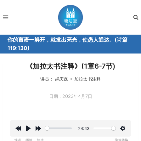
跳
到
内
容
你的言语一解开，就发出亮光，使愚人通达。(诗篇
119:130)
《加拉太书注释》(1章6-7节)
讲员：
赵庆磊
加拉太书注释
日期：2023年4月7日
24:43
R
P
F
设