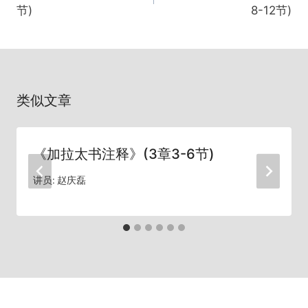
导
节)
8-12节)
航
类似文章
《加拉太书注释》(3章3-6节)
讲员:
赵庆磊