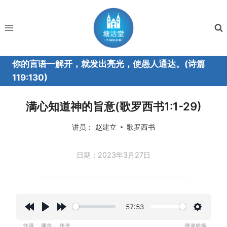
跳
到
内
容
你的言语一解开，就发出亮光，使愚人通达。(诗篇
119:130)
满心知道神的旨意(歌罗西书1:1-29)
讲员：
赵建立
歌罗西书
日期：2023年3月27日
57:53
R
P
F
设