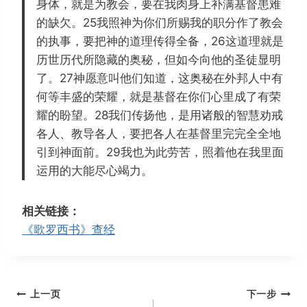
身体，就是为教会，要在我肉身上补满基督患难
的缺欠。25我照神为你们所赐我的职分作了教会
的执事，要把神的道理传得全备，26这道理就是
历世历代所隐藏的奥秘，但如今向他的圣徒显明
了。27神愿意叫他们知道，这奥秘在外邦人中有
何等丰盛的荣耀，就是基督在你们心里成了有荣
耀的盼望。28我们传扬他，是用诸般的智慧劝戒
各人、教导各人，要把各人在基督里完完全全地
引到神面前。29我也为此劳苦，照着他在我里面
运用的大能尽心竭力。
相关链接：
《歌罗西书》查经
文
上一页
下一步