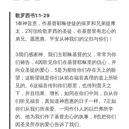
e
l
o
置
w
a
r
歌罗西书1:1-29
i
y
w
1奉神旨意，作基督耶稣使徒的保罗和兄弟提摩
n
a
太，2写信给歌罗西的圣徒，在基督里有忠心的
d
r
弟兄。愿恩惠、平安从神我们的父归与你们！
1
d
5
1
3我们感谢神、我们主耶稣基督的父，常常为你
s
5
们祷告，4因听见你们在基督耶稣里的信心，并
s
向众圣徒的爱心，5是为那给你们存在天上的盼
望；这盼望就是你们从前在福音真理的道上所听
见的。6这福音传到你们那里，也传到普天之
下，并且结果、增长，如同在你们中间，自从你
们听见福音，真知道神恩惠的日子一样。7正如
你们从我们所亲爱、一同作仆人的以巴弗所学
的。他为我们作了基督忠心的执事，8也把你们
因圣灵所存的爱心告诉了我们。