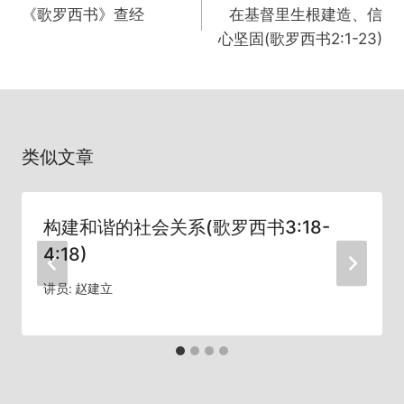
章
《歌罗西书》查经
在基督里生根建造、信
导
心坚固(歌罗西书2:1-23)
航
类似文章
构建和谐的社会关系(歌罗西书3:18-
4:18)
讲员:
赵建立