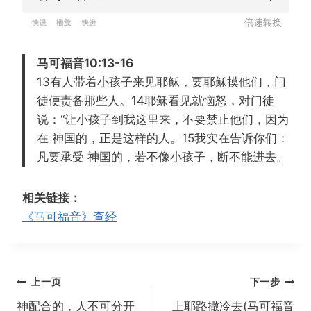
R
P
F
设
e
l
o
置
w
a
r
马可福音10:13-16
i
y
w
13有人带着小孩子来见耶稣，要耶稣摸他们，门
n
a
徒便责备那些人。14耶稣看见就恼怒，对门徒
d
r
说：“让小孩子到我这里来，不要禁止他们，因为
1
d
在 神国的，正是这样的人。15我实在告诉你们：
5
1
凡要承受 神国的，若不像小孩子，断不能进去。
s
5
s
相关链接：
《马可福音》查经
文
上一页
下一步
章
神配合的，人不可分开
上耶路撒冷去(马可福音