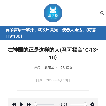
跳
到
内
容
你的言语一解开，就发出亮光，使愚人通达。(诗篇
119:130)
在神国的正是这样的人(马可福音10:13-
16)
讲员：
赵建立
马可福音
日期：2022年4月19日
49:59