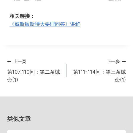
e
l
o
置
w
a
r
相关链接：
i
y
w
《威斯敏斯特大要理问答》讲解
n
a
d
r
1
d
5
1
文
s
5
上一页
下一步
s
章
第107_110问：第二条诫
第111-114问：第三条诫
导
命(1)
命(1)
航
类似文章