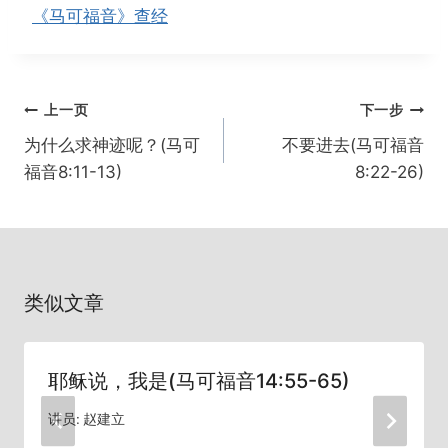
《马可福音》查经
文
上一页
下一步
章
为什么求神迹呢？(马可
不要进去(马可福音
导
福音8:11-13)
8:22-26)
航
类似文章
耶稣说，我是(马可福音14:55-65)
讲员:
赵建立