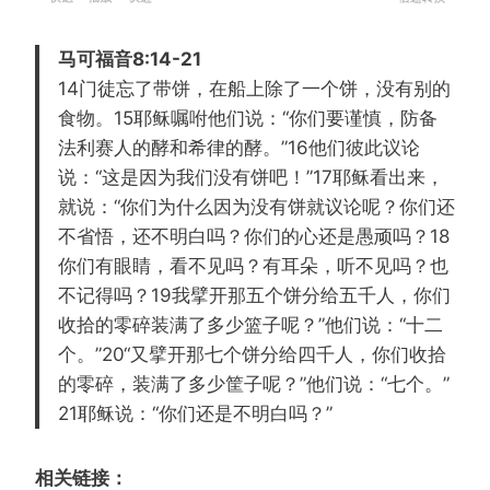
e
l
o
置
w
a
r
马可福音8:14-21
i
y
w
14门徒忘了带饼，在船上除了一个饼，没有别的
n
a
食物。15耶稣嘱咐他们说：“你们要谨慎，防备
d
r
法利赛人的酵和希律的酵。”16他们彼此议论
1
d
说：“这是因为我们没有饼吧！”17耶稣看出来，
5
1
就说：“你们为什么因为没有饼就议论呢？你们还
s
5
不省悟，还不明白吗？你们的心还是愚顽吗？18
s
你们有眼睛，看不见吗？有耳朵，听不见吗？也
不记得吗？19我擘开那五个饼分给五千人，你们
收拾的零碎装满了多少篮子呢？”他们说：“十二
个。”20“又擘开那七个饼分给四千人，你们收拾
的零碎，装满了多少筐子呢？”他们说：“七个。”
21耶稣说：“你们还是不明白吗？”
相关链接：