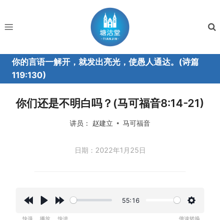
跳
到
内
容
你的言语一解开，就发出亮光，使愚人通达。(诗篇
119:130)
你们还是不明白吗？(马可福音8:14-21)
讲员：
赵建立
马可福音
日期：2022年1月25日
55:16
R
P
F
设