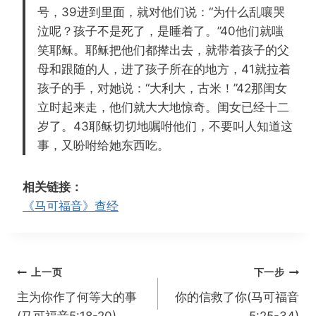
号，39进到里面，就对他们说：“为什么乱嚷哭
泣呢？孩子不是死了，是睡着了。”40他们就嗤
笑耶稣。耶稣把他们都撵出去，就带着孩子的父
母和跟随的人，进了孩子所在的地方，41就拉着
孩子的手，对她说：“大利大，古米！”42那闺女
立时起来走，他们就大大地惊奇。闺女已经十二
岁了。43耶稣切切地嘱咐他们，不要叫人知道这
事，又吩咐给她东西吃。
相关链接：
《马可福音》查经
文
上一页
下一步
章
主为你作了何等大的事
你的信救了你(马可福音
导
(马可福音5:18-20)
5:25-34)