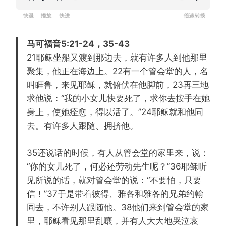
R
P
F
设
e
l
o
置
w
a
r
马可福音5:21-24，35-43
i
y
w
21耶稣坐船又渡到那边去，就有许多人到他那里
n
a
聚集，他正在海边上。22有一个管会堂的人，名
d
r
叫睚鲁，来见耶稣，就俯伏在他脚前，23再三地
1
d
求他说：“我的小女儿快要死了，求你去按手在她
5
1
身上，使她痊愈，得以活了。”24耶稣就和他同
s
5
去。有许多人跟随、拥挤他。
s
35还说话的时候，有人从管会堂的家里来，说：
“你的女儿死了，何必还劳动先生呢？”36耶稣听
见所说的话，就对管会堂的说：“不要怕，只要
信！”37于是带着彼得、雅各和雅各的兄弟约翰
同去，不许别人跟随他。38他们来到管会堂的家
里，耶稣看见那里乱嚷，并有人大大地哭泣哀