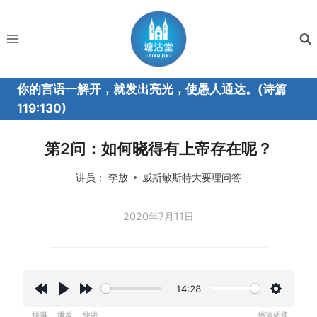
跳
到
内
容
你的言语一解开，就发出亮光，使愚人通达。(诗篇
119:130)
第2问：如何晓得有上帝存在呢？
讲员：
李放
威斯敏斯特大要理问答
2020年7月11日
14:28
R
P
F
设