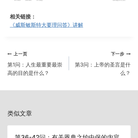
e
l
o
置
w
a
r
相关链接：
i
y
w
《威斯敏斯特大要理问答》讲解
n
a
d
r
1
d
文
上一页
下一步
5
1
章
s
5
第1问：人生最重要最崇
第3问：上帝的圣言是什
导
s
高的目的是什么？
么？
航
类似文章
第36-42问：有关恩典之约中保的内容