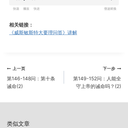
R
P
F
设
e
l
o
置
w
a
r
相关链接：
i
y
w
《威斯敏斯特大要理问答》讲解
n
a
d
r
1
d
5
1
文
s
5
上一页
下一步
s
章
第146-148问：第十条
第149-152问：人能全
导
诫命(2)
守上帝的诫命吗？(2)
航
类似文章