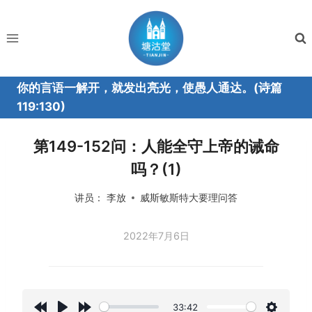
跳
到
内
容
你的言语一解开，就发出亮光，使愚人通达。(诗篇
119:130)
第149-152问：人能全守上帝的诫命
吗？(1)
讲员：
李放
威斯敏斯特大要理问答
2022年7月6日
33:42